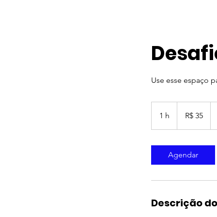
Desafi
Use esse espaço pa
35
Reais
1 h
1
R$ 35
brasileiros
Agendar
Descrição do